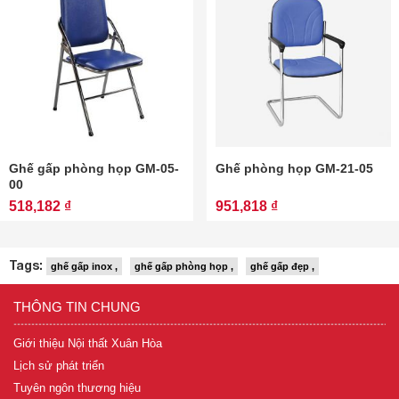
Ghế gấp phòng họp GM-05-
Ghế phòng họp GM-21-05
00
518,182 ₫
951,818 ₫
Tags:
ghế gấp inox ,
ghế gấp phòng họp ,
ghế gấp đẹp ,
THÔNG TIN CHUNG
Giới thiệu Nội thất Xuân Hòa
Lịch sử phát triển
Tuyên ngôn thương hiệu