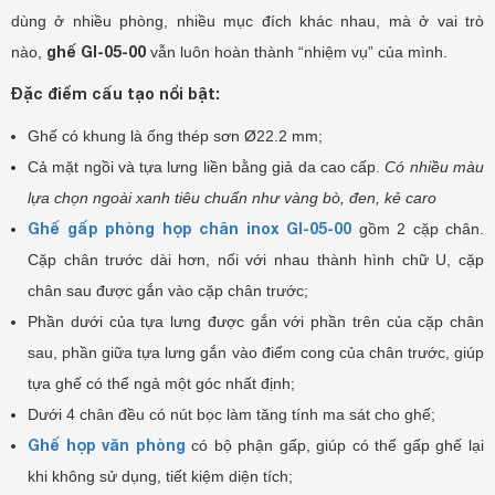
dùng ở nhiều phòng, nhiều mục đích khác nhau, mà ở vai trò
ghế GI-05-00
nào,
vẫn luôn hoàn thành “nhiệm vụ” của mình.
Đặc điểm cấu tạo nổi bật:
Ghế có khung là ống thép sơn Ø22.2 mm;
Cả mặt ngồi và tựa lưng liền bằng giả da cao cấp.
Có nhiều màu
lựa chọn ngoài xanh tiêu chuẩn như vàng bò, đen, kẻ caro
Ghế gấp phòng họp chân inox GI-05-00
gồm 2 cặp chân.
Cặp chân trước dài hơn, nối với nhau thành hình chữ U, cặp
chân sau được gắn vào cặp chân trước;
Phần dưới của tựa lưng được gắn với phần trên của cặp chân
sau, phần giữa tựa lưng gắn vào điểm cong của chân trước, giúp
tựa ghế có thể ngả một góc nhất định;
Dưới 4 chân đều có nút bọc làm tăng tính ma sát cho ghế;
Ghế họp văn phòng
có bộ phận gấp, giúp có thể gấp ghế lại
khi không sử dụng, tiết kiệm diện tích;