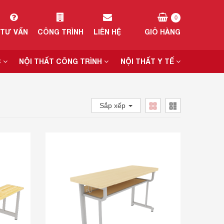
0
TƯ VẤN
CÔNG TRÌNH
LIÊN HỆ
GIỎ HÀNG
C
NỘI THẤT CÔNG TRÌNH
NỘI THẤT Y TẾ
Sắp xếp