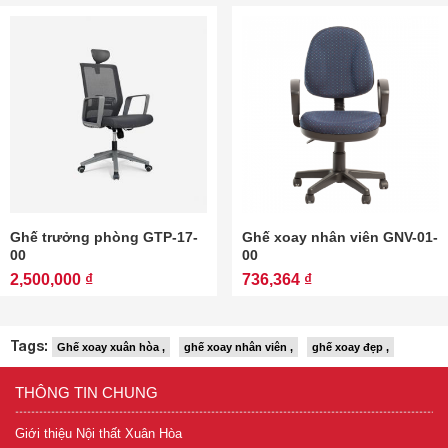
Ghế trưởng phòng GTP-17-
Ghế xoay nhân viên GNV-01-
00
00
2,500,000 ₫
736,364 ₫
Tags:
Ghế xoay xuân hòa ,
ghế xoay nhân viên ,
ghế xoay đẹp ,
THÔNG TIN CHUNG
Giới thiệu Nội thất Xuân Hòa