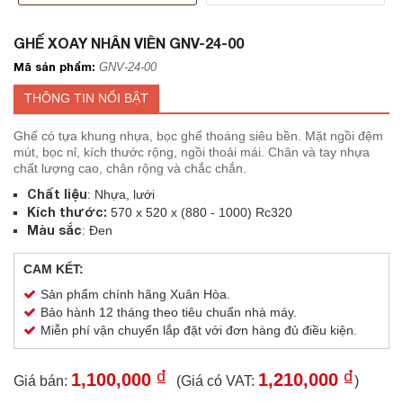
GHẾ XOAY NHÂN VIÊN GNV-24-00
Mã sản phẩm:
GNV-24-00
THÔNG TIN NỔI BẬT
Ghế có tựa khung nhựa, bọc ghế thoáng siêu bền. Mặt ngồi đệm
mút, bọc nỉ, kích thước rộng, ngồi thoải mái. Chân và tay nhựa
chất lượng cao, chân rộng và chắc chắn.
Chất liệu
: Nhựa, lưới
Kích thước:
570 x 520 x (880 - 1000) Rc320
Màu sắc
: Đen
CAM KẾT:
Sản phẩm chính hãng Xuân Hòa.
Bảo hành 12 tháng theo tiêu chuẩn nhà máy.
Miễn phí vận chuyển lắp đặt với đơn hàng đủ điều kiện.
₫
₫
1,100,000
1,210,000
Giá bán:
(Giá có VAT:
)