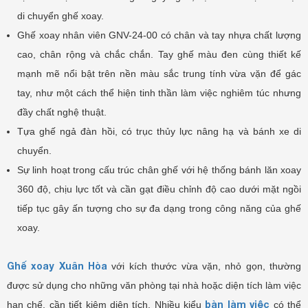
di chuyển ghế xoay.
Ghế xoay nhân viên GNV-24-00 có chân và tay nhựa chất lượng
cao, chân rộng và chắc chắn. Tay ghế màu đen cùng thiết kế
mạnh mẽ nổi bật trên nền màu sắc trung tính vừa vặn để gác
tay, như một cách thể hiện tinh thần làm việc nghiêm túc nhưng
đầy chất nghệ thuật.
Tựa ghế ngả đàn hồi, có trục thủy lực nâng hạ và bánh xe di
chuyển.
Sự linh hoạt trong cấu trúc chân ghế với hệ thống bánh lăn xoay
360 độ, chịu lực tốt và cần gạt điều chỉnh độ cao dưới mặt ngồi
tiếp tục gây ấn tượng cho sự đa dạng trong công năng của ghế
xoay.
Ghế xoay Xuân Hòa
với kích thước vừa vặn, nhỏ gọn, thường
được sử dụng cho những văn phòng tại nhà hoặc diện tích làm việc
bàn làm việc
hạn chế, cần tiết kiệm diện tích. Nhiều kiểu
có thể