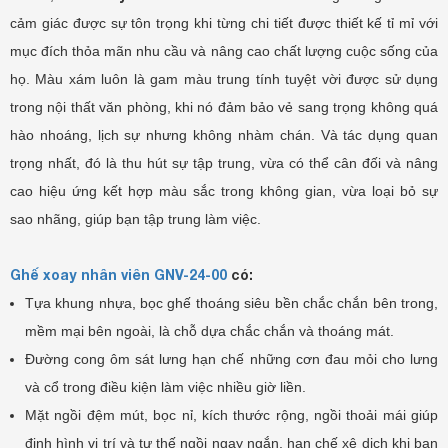
cảm giác được sự tôn trọng khi từng chi tiết được thiết kế tỉ mỉ với
mục đích thỏa mãn nhu cầu và nâng cao chất lượng cuộc sống của
họ. Màu xám luôn là gam màu trung tính tuyệt vời được sử dụng
trong nội thất văn phòng, khi nó đảm bảo vẻ sang trọng không quá
hào nhoáng, lịch sự nhưng không nhàm chán. Và tác dụng quan
trọng nhất, đó là thu hút sự tập trung, vừa có thể cân đối và nâng
cao hiệu ứng kết hợp màu sắc trong không gian, vừa loại bỏ sự
sao nhãng, giúp bạn tập trung làm việc.
Ghế xoay nhân viên GNV-24-00
có:
Tựa khung nhựa, bọc ghế thoáng siêu bền chắc chắn bên trong,
mềm mại bên ngoài, là chỗ dựa chắc chắn và thoáng mát.
Đường cong ôm sát lưng hạn chế những cơn đau mỏi cho lưng
và cổ trong điều kiện làm việc nhiều giờ liền.
Mặt ngồi đệm mút, bọc nỉ, kích thước rộng, ngồi thoải mái giúp
định hình vị trí và tư thế ngồi ngay ngắn, hạn chế xê dịch khi bạn