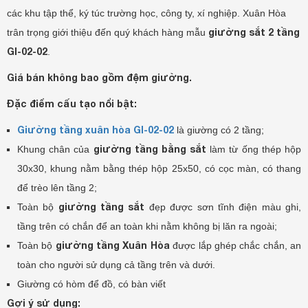
các khu tập thể, ký túc trường học, công ty, xí nghiệp. Xuân Hòa
giường sắt 2 tầng
trân trọng giới thiệu đến quý khách hàng mẫu
GI-02-02
.
Giá bán không bao gồm đệm giường.
Đặc điểm cấu tạo nổi bật:
Giường tầng xuân hòa GI-02-02
là giường có 2 tầng;
giường tầng bằng sắt
Khung chân của
làm từ ống thép hộp
30x30, khung nằm bằng thép hộp 25x50, có cọc màn, có thang
để trèo lên tầng 2;
giường
tầng sắt
Toàn bộ
đẹp
được sơn tĩnh điện màu ghi,
tầng trên có chắn để an toàn khi nằm không bị lăn ra ngoài;
giường tầng Xuân Hòa
Toàn bộ
được lắp ghép chắc chắn, an
toàn cho người sử dụng cả tầng trên và dưới.
Giường có hòm để đồ, có bàn viết
Gợi ý sử dụng: