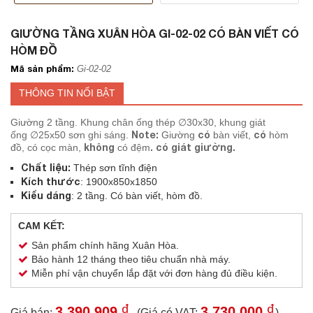
GIƯỜNG TẦNG XUÂN HÒA GI-02-02 CÓ BÀN VIẾT CÓ
HÒM ĐỒ
Mã sản phẩm:
Gi-02-02
THÔNG TIN NỔI BẬT
Giường 2 tầng. Khung chân ống thép ∅30x30, khung giát
Note:
có
có
ống ∅25x50 sơn ghi sáng.
Giường
bàn viết,
hòm
không
. có giát giường.
đồ, có cọc màn,
có đệm
Chất liệu:
Thép sơn tĩnh điện
Kích thước
: 1900x850x1850
Kiểu dáng
: 2 tầng. Có bàn viết, hòm đồ.
CAM KẾT:
Sản phẩm chính hãng Xuân Hòa.
Bảo hành 12 tháng theo tiêu chuẩn nhà máy.
Miễn phí vận chuyển lắp đặt với đơn hàng đủ điều kiện.
₫
₫
3,390,909
3,730,000
Giá bán:
(Giá có VAT:
)