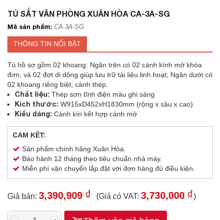
TỦ SẮT VĂN PHÒNG XUÂN HÒA CA-3A-SG
Mã sản phẩm:
CA-3A-SG
THÔNG TIN NỔI BẬT
Tủ hồ sơ gồm 02 khoang: Ngăn trên có 02 cánh kính mở khóa
đơn, và 02 đợt di dộng giúp lưu trữ tài liệu linh hoạt; Ngăn dưới có
02 khoang riêng biệt, cánh thép.
Chất liệu:
Thép sơn tĩnh điện màu ghi sáng
Kích thước:
W915xD452xH1830mm (rộng x sâu x cao)
Kiểu dáng:
Cánh kín kết hợp cánh mở
CAM KẾT:
Sản phẩm chính hãng Xuân Hòa.
Bảo hành 12 tháng theo tiêu chuẩn nhà máy.
Miễn phí vận chuyển lắp đặt với đơn hàng đủ điều kiện.
₫
₫
3,390,909
3,730,000
Giá bán:
(Giá có VAT:
)