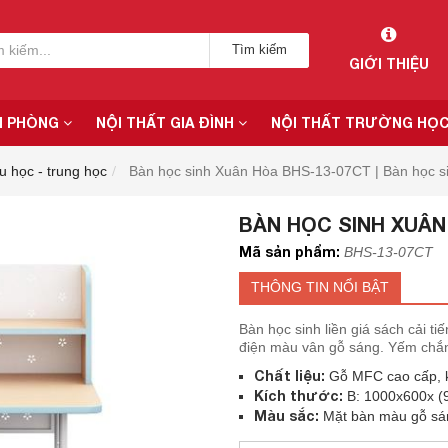
Tìm kiếm
GIỚI THIỆU
N PHÒNG
NỘI THẤT GIA ĐÌNH
NỘI THẤT TRƯỜNG HỌ
u học - trung học
Bàn học sinh Xuân Hòa BHS-13-07CT | Bàn học sin
BÀN HỌC SINH XUÂN
Mã sản phẩm:
BHS-13-07CT
THÔNG TIN NỔI BẬT
Bàn học sinh liền giá sách cải t
điện màu vân gỗ sáng. Yếm chắn
Chất liệu:
Gỗ MFC cao cấp, k
Kích thước:
B: 1000x600x (
Màu sắc:
Mặt bàn màu gỗ sá