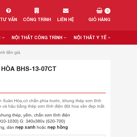
0
TƯ VẤN
CÔNG TRÌNH
LIÊN HỆ
GIỎ HÀNG
C
NỘI THẤT CÔNG TRÌNH
NỘI THẤT Y TẾ
h liền giá
 HÒA BHS-13-07CT
iến Xuân Hòa,có chắn phía trước, khung thép sơn tĩnh
 và hậu bằng thép sơn tĩnh điện đột hoa văn đẹp mắt.
hung thép, yếm, chắn sơn tĩnh điện
910-1030) G: 340x380x (620-700)
nẹp xanh
nẹp hồng
ng, dán
hoặc