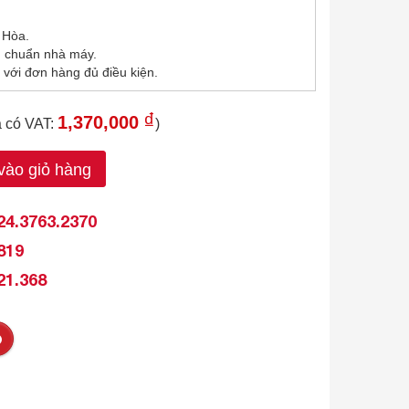
 Hòa.
u chuẩn nhà máy.
 với đơn hàng đủ điều kiện.
₫
1,370,000
á có VAT:
)
ào giỏ hàng
24.3763.2370
819
21.368