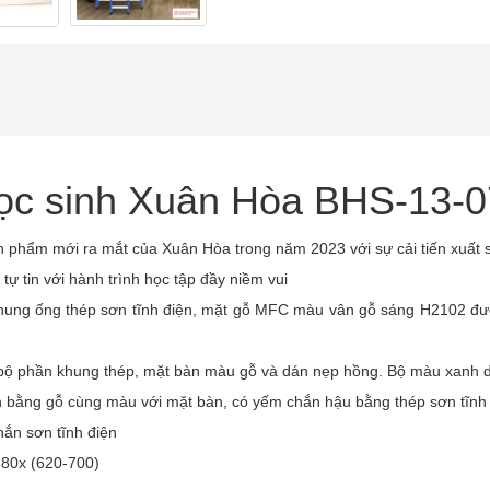
ọc sinh Xuân Hòa BHS-13-
hẩm mới ra mắt của Xuân Hòa trong năm 2023 với sự cải tiến xuất sắc
tự tin với hành trình học tập đầy niềm vui
ung ống thép sơn tĩnh điện, mặt gỗ MFC màu vân gỗ sáng H2102 đư
bộ phần khung thép, mặt bàn màu gỗ và dán nẹp hồng. Bộ màu xanh d
ằng gỗ cùng màu với mặt bàn, có yếm chắn hậu bằng thép sơn tĩnh đi
ắn sơn tĩnh điện
80x (620-700)