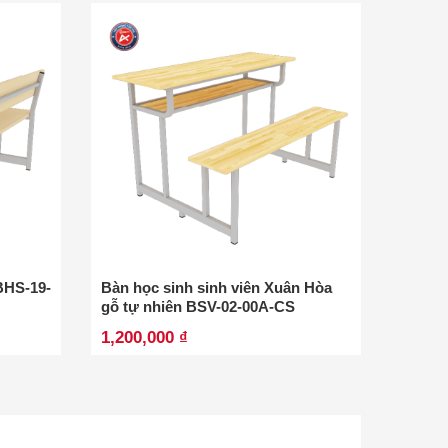
BHS-19-
Bàn học sinh sinh viên Xuân Hòa
Bàn họ
gỗ tự nhiên BSV-02-00A-CS
nhiên
1,200,000 ₫
1,081