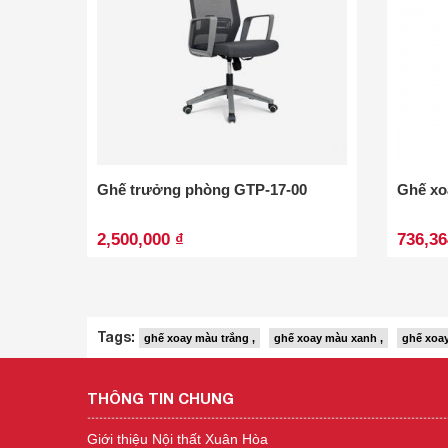
Ghế trưởng phòng GTP-17-00
Ghế xo
2,500,000 ₫
736,36
Tags:
ghế xoay màu trắng ,
ghế xoay màu xanh ,
ghế xoay
THÔNG TIN CHUNG
Giới thiệu Nội thất Xuân Hòa