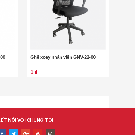
-00
Ghế xoay nhân viên GNV-22-00
Ghế xo
1 ₫
1 ₫
ẾT NỐI VỚI CHÚNG TÔI