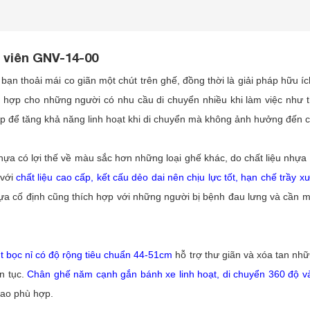
 viên GNV-14-00
 bạn thoải mái co giãn một chút trên ghế, đồng thời là giải pháp hữu í
ch hợp cho những người có nhu cầu di chuyển nhiều khi làm việc như t
ấp để tăng khả năng linh hoạt khi di chuyển mà không ảnh hưởng đến
ựa có lợi thế về màu sắc hơn những loại ghế khác, do chất liệu nhựa 
 với
chất liệu cao cấp, kết cấu dẻo dai nên chịu lực tốt, hạn chế trầy
tựa cố định cũng thích hợp với những người bị bệnh đau lưng và cần m
 bọc nỉ có độ rộng tiêu chuẩn 44-51cm
hỗ trợ thư giãn và xóa tan nhữn
ên tục.
Chân ghế năm cạnh gắn bánh xe linh hoạt, di chuyển 360 độ và
 cao phù hợp.