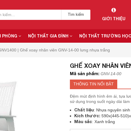
Tìm kiếm
GIỚI THIỆU
N PHÒNG
NỘI THẤT GIA ĐÌNH
NỘI THẤT TRƯỜNG HỌ
GNV1400 | Ghế xoay nhân viên GNV-14-00 lưng nhựa trắng
GHẾ XOAY NHÂN VIÊN
Mã sản phẩm:
GNV-14-00
THÔNG TIN NỔI BẬT
Đệm mút định hình êm ái, tựa lướ
sử dụng trong suốt ngày dài làm 
Chất liệu
: Nhựa nguyên sinh
Kích thước:
590x(445-510)x
Màu sắc
: Xanh trắng