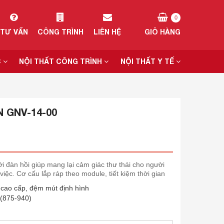
0
TƯ VẤN
CÔNG TRÌNH
LIÊN HỆ
GIỎ HÀNG
C
NỘI THẤT CÔNG TRÌNH
NỘI THẤT Y TẾ
 GNV-14-00
i đàn hồi giúp mang lại cảm giác thư thái cho người
việc. Cơ cấu lắp ráp theo module, tiết kiệm thời gian
 cao cấp, đệm mút định hình
(875-940)