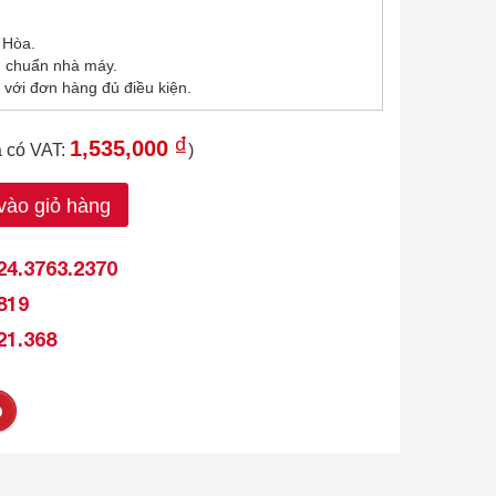
 Hòa.
u chuẩn nhà máy.
 với đơn hàng đủ điều kiện.
₫
1,535,000
á có VAT:
)
ào giỏ hàng
24.3763.2370
819
21.368