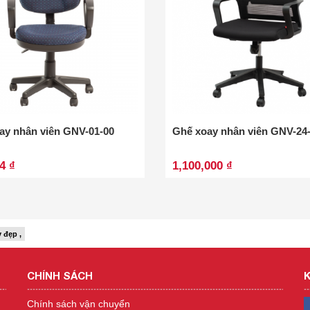
ay nhân viên GNV-01-00
Ghế xoay nhân viên GNV-24
4 ₫
1,100,000 ₫
 đẹp ,
CHÍNH SÁCH
K
Chính sách vận chuyển