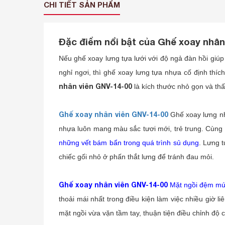
CHI TIẾT SẢN PHẨM
Đặc điểm nổi bật của Ghế xoay nhân
Nếu ghế xoay lưng tựa lưới với độ ngả đàn hồi giúp
nghỉ ngơi, thì ghế xoay lưng tựa nhựa cố định thí
nhân viên GNV-14-00
là kích thước nhỏ gọn và th
Ghế xoay nhân viên GNV-14-00
Ghế xoay lưng nh
nhựa luôn mang màu sắc tươi mới, trẻ trung. Cùng
những vết bám bẩn trong quá trình sủ dụng
. Lưng 
chiếc gối nhỏ ở phấn thắt lưng để tránh đau mỏi.
Ghế xoay nhân viên GNV-14-00
Mặt ngồi đệm mút
thoải mái nhất trong điều kiện làm việc nhiều giờ li
mặt ngồi vừa vặn tầm tay, thuận tiện điều chỉnh độ