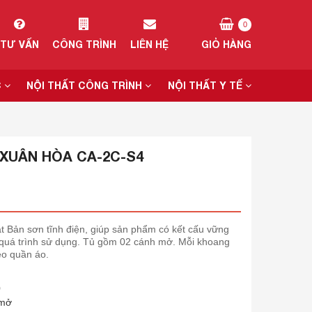
0
TƯ VẤN
CÔNG TRÌNH
LIÊN HỆ
GIỎ HÀNG
C
NỘI THẤT CÔNG TRÌNH
NỘI THẤT Y TẾ
XUÂN HÒA CA-2C-S4
t Bản sơn tĩnh điện, giúp sản phẩm có kết cấu vững
t quá trình sử dụng. Tủ gồm 02 cánh mở. Mỗi khoang
eo quần áo.
n
0
 mở