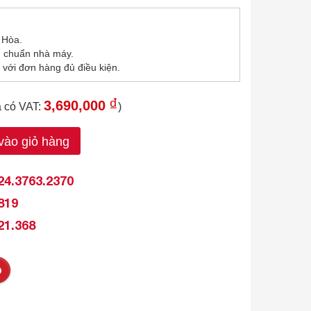
 Hòa.
u chuẩn nhà máy.
 với đơn hàng đủ điều kiện.
₫
3,690,000
á có VAT:
)
ào giỏ hàng
24.3763.2370
819
21.368