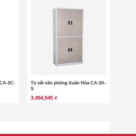
 CA-2C-
Tủ sắt văn phòng Xuân Hòa CA-3A-
Tủ sắt
S
CA-3B
3,454,545 ₫
3,727