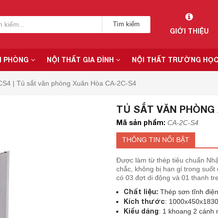
Tìm kiếm
GIỚI THIỆU
N PHÒNG
NỘI THẤT GIA ĐÌNH
NỘI THẤT TRƯỜNG HỌ
S4 | Tủ sắt văn phòng Xuân Hòa CA-2C-S4
TỦ SẮT VĂN PHÒNG 
Mã sản phẩm:
CA-2C-S4
THÔNG TIN NỔI BẬT
Được làm từ thép tiêu chuẩn Nhậ
chắc, không bị han gỉ trong suố
có 03 đợt di động và 01 thanh tr
Chất liệu:
Thép sơn tĩnh điệ
Kích thước
: 1000x450x183
Kiểu dáng
: 1 khoang 2 cánh