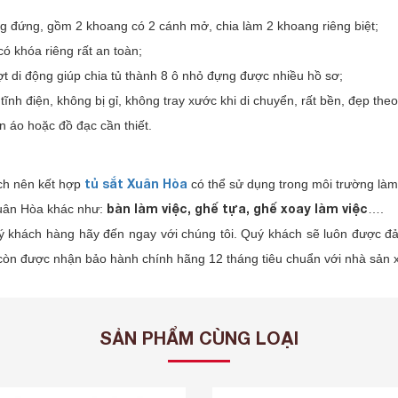
g đứng, gồm 2 khoang có 2 cánh mở, chia làm 2 khoang riêng biệt;
ó khóa riêng rất an toàn;
t di động giúp chia tủ thành 8 ô nhỏ đựng được nhiều hồ sơ;
tĩnh điện, không bị gỉ, không tray xước khi di chuyển, rất bền, đẹp theo
n áo hoặc đồ đạc cần thiết.
tủ sắt Xuân Hòa
ch nên kết hợp
có thể sử dụng trong môi trường làm 
bàn làm việc, ghế tựa, ghế xoay làm việc
Xuân Hòa khác như:
….
ý khách hàng hãy đến ngay với chúng tôi. Quý khách sẽ luôn được 
còn được nhận bảo hành chính hãng 12 tháng tiêu chuẩn với nhà sản x
SẢN PHẨM CÙNG LOẠI